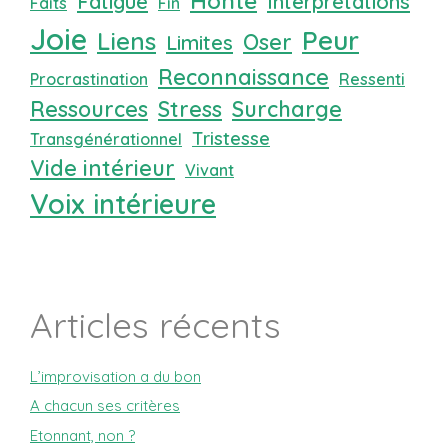
Honte
Fatigue
Interprétations
Faits
Fin
Joie
Peur
Liens
Oser
Limites
Reconnaissance
Procrastination
Ressenti
Ressources
Stress
Surcharge
Tristesse
Transgénérationnel
Vide intérieur
Vivant
Voix intérieure
Articles récents
L’improvisation a du bon
A chacun ses critères
Etonnant, non ?