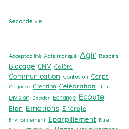
Seconde vie
Agir
Acceptabilité
Acte manqué
Besoins
Blocage
CNV
Colère
Communication
Corps
Confusion
Célébration
Création
Deuil
Croyance
Ecoute
Division
Echange
Décider
Emotions
Elan
Energie
Eparpillement
Environnement
Etre