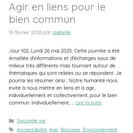
Agir en liens pour le
bien commun
16 février 2026
par
Isabelle
Jour 102. Lundi 26 mai 2025. Cette journée a été
émaillée d’informations et d’échanges issus de
milieux très différents mais tournant autour de
thématiques qui sont reliées ou se répondent. Je
pourrai les résumer ainsi : Notre humanité nous
invite à nous mettre en liens et à agir,
individuellement et collectivement, pour le bien
commun. Individuellement, …
Lire la suite
Catégories
Seconde vie
Étiquettes
Acceptabilité
,
Agir
,
Blocage
,
Environnement
,