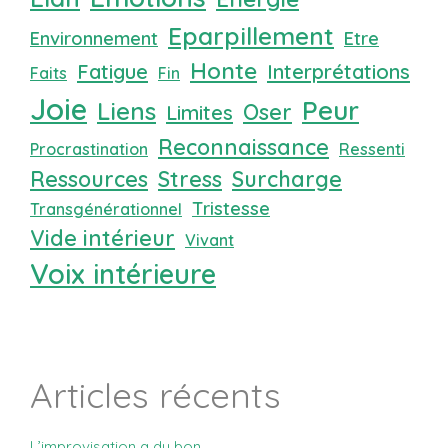
Eparpillement
Environnement
Etre
Honte
Fatigue
Interprétations
Faits
Fin
Joie
Peur
Liens
Oser
Limites
Reconnaissance
Procrastination
Ressenti
Ressources
Stress
Surcharge
Tristesse
Transgénérationnel
Vide intérieur
Vivant
Voix intérieure
Articles récents
L’improvisation a du bon