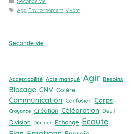
Catégories
Seconde vie
Étiquettes
Agir
,
Environnement
,
Vivant
Seconde vie
Agir
Acceptabilité
Acte manqué
Besoins
Blocage
CNV
Colère
Communication
Corps
Confusion
Célébration
Création
Deuil
Croyance
Ecoute
Division
Echange
Décider
Emotions
Elan
Energie