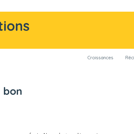
tions
Croissances
Réci
u bon