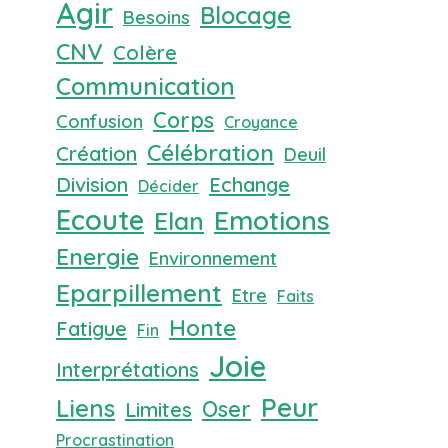
Agir
Blocage
Besoins
CNV
Colère
Communication
Corps
Confusion
Croyance
Célébration
Création
Deuil
Division
Echange
Décider
Ecoute
Emotions
Elan
Energie
Environnement
Eparpillement
Etre
Faits
Honte
Fatigue
Fin
Joie
Interprétations
Peur
Liens
Oser
Limites
Procrastination