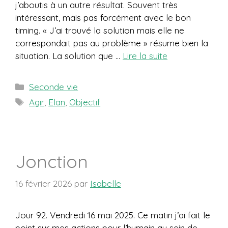
j’aboutis à un autre résultat. Souvent très
intéressant, mais pas forcément avec le bon
timing. « J’ai trouvé la solution mais elle ne
correspondait pas au problème » résume bien la
situation. La solution que …
Lire la suite
Catégories
Seconde vie
Étiquettes
Agir
,
Elan
,
Objectif
Jonction
16 février 2026
par
Isabelle
Jour 92. Vendredi 16 mai 2025. Ce matin j’ai fait le
point sur mes actions pour l’humain au sein de