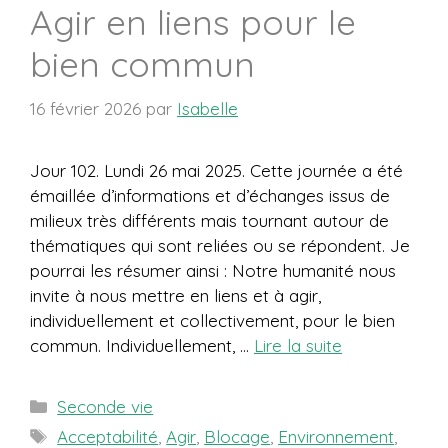
Agir en liens pour le
bien commun
16 février 2026
par
Isabelle
Jour 102. Lundi 26 mai 2025. Cette journée a été
émaillée d’informations et d’échanges issus de
milieux très différents mais tournant autour de
thématiques qui sont reliées ou se répondent. Je
pourrai les résumer ainsi : Notre humanité nous
invite à nous mettre en liens et à agir,
individuellement et collectivement, pour le bien
commun. Individuellement, …
Lire la suite
Catégories
Seconde vie
Étiquettes
Acceptabilité
,
Agir
,
Blocage
,
Environnement
,