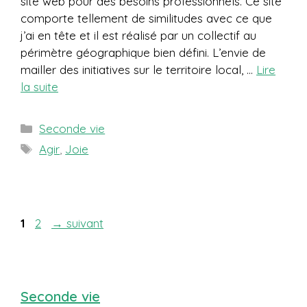
site web pour des besoins professionnels. Ce site
comporte tellement de similitudes avec ce que
j’ai en tête et il est réalisé par un collectif au
périmètre géographique bien défini. L’envie de
mailler des initiatives sur le territoire local, …
Lire
la suite
Catégories
Seconde vie
Étiquettes
Agir
,
Joie
Page
Page
1
2
→
suivant
Seconde vie