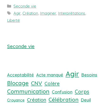
Catégories
Seconde vie
Étiquettes
Agir
,
Création
,
Imaginer
,
Interprétations
,
Liberté
Seconde vie
Agir
Acceptabilité
Acte manqué
Besoins
Blocage
CNV
Colère
Communication
Corps
Confusion
Célébration
Création
Deuil
Croyance