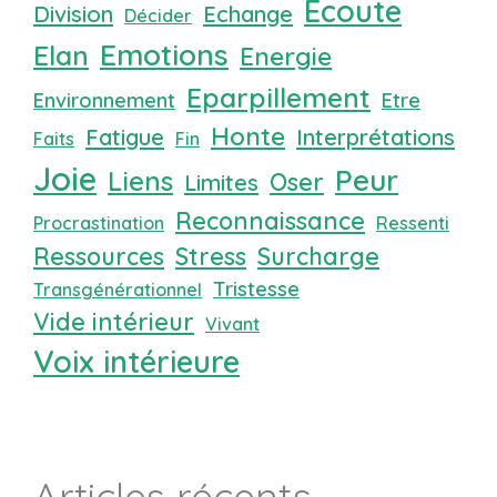
Ecoute
Division
Echange
Décider
Emotions
Elan
Energie
Eparpillement
Environnement
Etre
Honte
Fatigue
Interprétations
Faits
Fin
Joie
Peur
Liens
Oser
Limites
Reconnaissance
Procrastination
Ressenti
Ressources
Stress
Surcharge
Tristesse
Transgénérationnel
Vide intérieur
Vivant
Voix intérieure
Articles récents