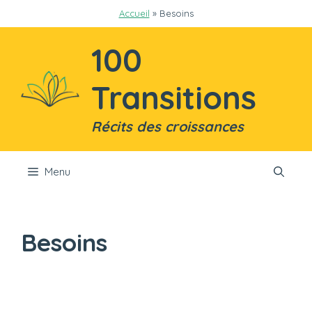
Aller
Accueil
»
Besoins
au
contenu
100
Transitions
Récits des croissances
Menu
Besoins