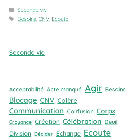
Catégories
Seconde vie
Étiquettes
Besoins
,
CNV
,
Ecoute
Seconde vie
Agir
Acceptabilité
Acte manqué
Besoins
Blocage
CNV
Colère
Communication
Corps
Confusion
Célébration
Création
Deuil
Croyance
Ecoute
Division
Echange
Décider