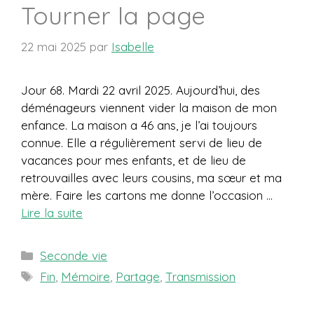
Tourner la page
22 mai 2025
par
Isabelle
Jour 68. Mardi 22 avril 2025. Aujourd’hui, des
déménageurs viennent vider la maison de mon
enfance. La maison a 46 ans, je l’ai toujours
connue. Elle a régulièrement servi de lieu de
vacances pour mes enfants, et de lieu de
retrouvailles avec leurs cousins, ma sœur et ma
mère. Faire les cartons me donne l’occasion …
Lire la suite
Catégories
Seconde vie
Étiquettes
Fin
,
Mémoire
,
Partage
,
Transmission