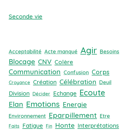
Seconde vie
Agir
Acceptabilité
Acte manqué
Besoins
Blocage
CNV
Colère
Communication
Corps
Confusion
Célébration
Création
Deuil
Croyance
Ecoute
Division
Echange
Décider
Emotions
Elan
Energie
Eparpillement
Environnement
Etre
Honte
Fatigue
Interprétations
Faits
Fin