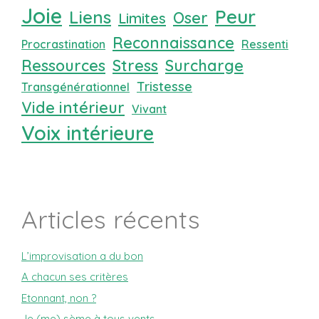
Joie
Peur
Liens
Oser
Limites
Reconnaissance
Procrastination
Ressenti
Ressources
Stress
Surcharge
Tristesse
Transgénérationnel
Vide intérieur
Vivant
Voix intérieure
Articles récents
L’improvisation a du bon
A chacun ses critères
Etonnant, non ?
Je (me) sème à tous vents