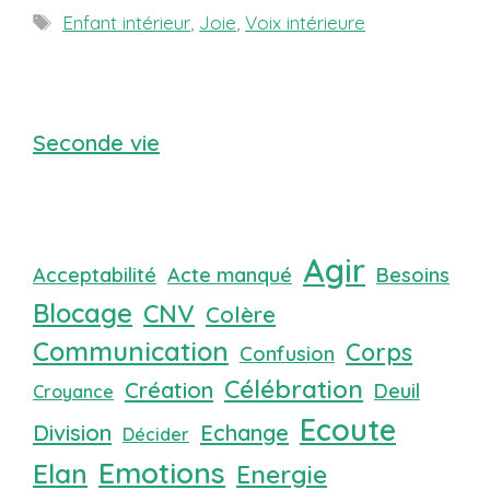
Étiquettes
Enfant intérieur
,
Joie
,
Voix intérieure
Seconde vie
Agir
Acceptabilité
Acte manqué
Besoins
Blocage
CNV
Colère
Communication
Corps
Confusion
Célébration
Création
Deuil
Croyance
Ecoute
Division
Echange
Décider
Emotions
Elan
Energie