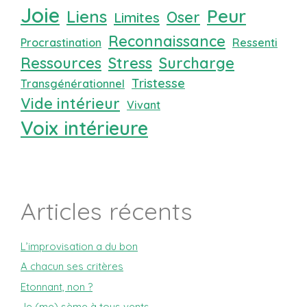
Joie
Peur
Liens
Oser
Limites
Reconnaissance
Procrastination
Ressenti
Ressources
Stress
Surcharge
Tristesse
Transgénérationnel
Vide intérieur
Vivant
Voix intérieure
Articles récents
L’improvisation a du bon
A chacun ses critères
Etonnant, non ?
Je (me) sème à tous vents