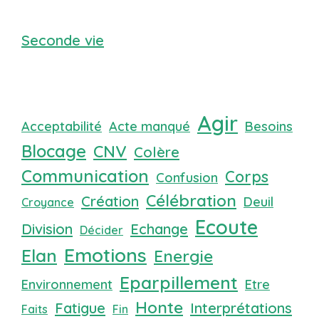
Seconde vie
Agir
Acceptabilité
Acte manqué
Besoins
Blocage
CNV
Colère
Communication
Corps
Confusion
Célébration
Création
Deuil
Croyance
Ecoute
Division
Echange
Décider
Emotions
Elan
Energie
Eparpillement
Environnement
Etre
Honte
Fatigue
Interprétations
Faits
Fin