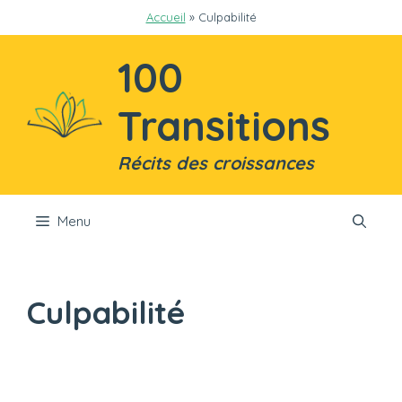
Aller
Accueil
»
Culpabilité
au
contenu
100
Transitions
Récits des croissances
Menu
Culpabilité