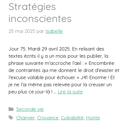
Stratégies
inconscientes
25 mai 2025
par
Isabelle
Jour 75. Mardi 29 avril 2025. En relisant des
textes écrits il y a un mois pour les publier, la
phrase suivante m’accroche l’œil : « Encombrée
de contraintes qui me donnent le droit d’exister et
l’excuse valable pour échouer. » J41 Enorme ! Et
je ne l’ai même pas relevée pour la creuser un
peu plus ce jour-là ! …
Lire la suite
Catégories
Seconde vie
Étiquettes
Changer
,
Croyance
,
Culpabilité
,
Honte