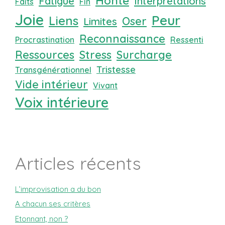
Honte
Fatigue
Interprétations
Faits
Fin
Joie
Peur
Liens
Oser
Limites
Reconnaissance
Procrastination
Ressenti
Ressources
Stress
Surcharge
Tristesse
Transgénérationnel
Vide intérieur
Vivant
Voix intérieure
Articles récents
L’improvisation a du bon
A chacun ses critères
Etonnant, non ?