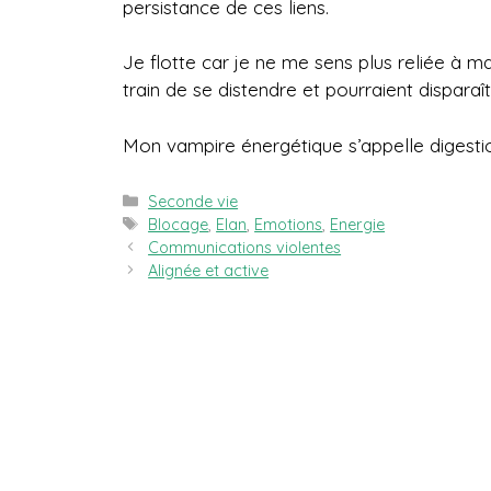
persistance de ces liens.
Je flotte car je ne me sens plus reliée à 
train de se distendre et pourraient disparaît
Mon vampire énergétique s’appelle digesti
Catégories
Seconde vie
Étiquettes
Blocage
,
Elan
,
Emotions
,
Energie
Communications violentes
Alignée et active