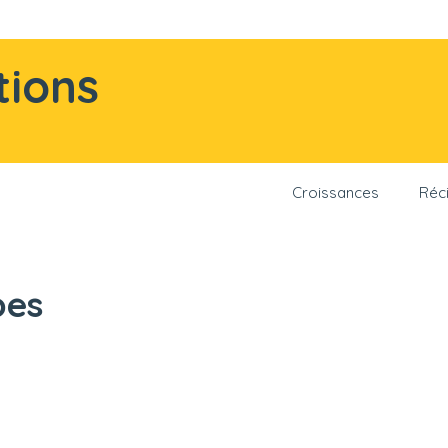
tions
Croissances
Réci
pes