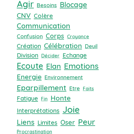
Agir
Blocage
Besoins
CNV
Colère
Communication
Corps
Confusion
Croyance
Célébration
Création
Deuil
Division
Echange
Décider
Ecoute
Emotions
Elan
Energie
Environnement
Eparpillement
Etre
Faits
Honte
Fatigue
Fin
Joie
Interprétations
Peur
Liens
Oser
Limites
Procrastination