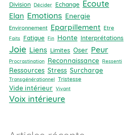
Ecoute
Division
Echange
Décider
Emotions
Elan
Energie
Eparpillement
Environnement
Etre
Honte
Fatigue
Interprétations
Faits
Fin
Joie
Peur
Liens
Oser
Limites
Reconnaissance
Procrastination
Ressenti
Ressources
Stress
Surcharge
Tristesse
Transgénérationnel
Vide intérieur
Vivant
Voix intérieure