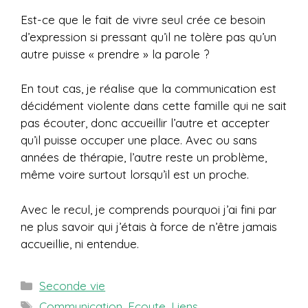
Est-ce que le fait de vivre seul crée ce besoin
d’expression si pressant qu’il ne tolère pas qu’un
autre puisse « prendre » la parole ?
En tout cas, je réalise que la communication est
décidément violente dans cette famille qui ne sait
pas écouter, donc accueillir l’autre et accepter
qu’il puisse occuper une place. Avec ou sans
années de thérapie, l’autre reste un problème,
même voire surtout lorsqu’il est un proche.
Avec le recul, je comprends pourquoi j’ai fini par
ne plus savoir qui j’étais à force de n’être jamais
accueillie, ni entendue.
Catégories
Seconde vie
Étiquettes
Communication
,
Ecoute
,
Liens
,