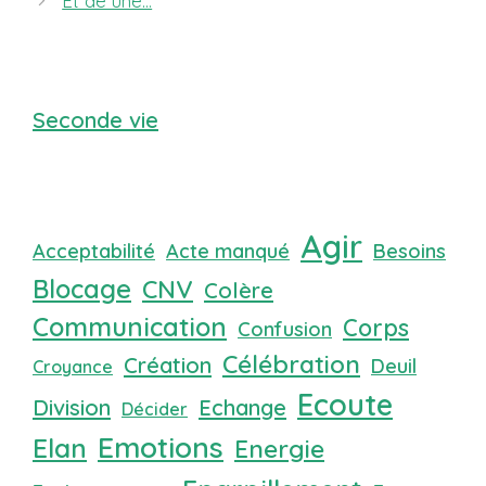
Et de une…
Seconde vie
Agir
Acceptabilité
Acte manqué
Besoins
Blocage
CNV
Colère
Communication
Corps
Confusion
Célébration
Création
Deuil
Croyance
Ecoute
Division
Echange
Décider
Emotions
Elan
Energie