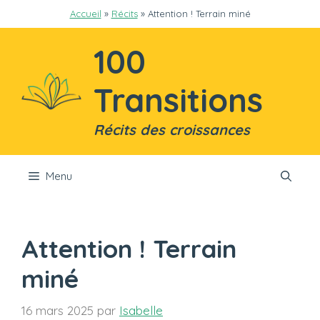
Aller
Accueil
»
Récits
»
Attention ! Terrain miné
au
contenu
100
Transitions
Récits des croissances
Menu
Attention ! Terrain
miné
16 mars 2025
par
Isabelle