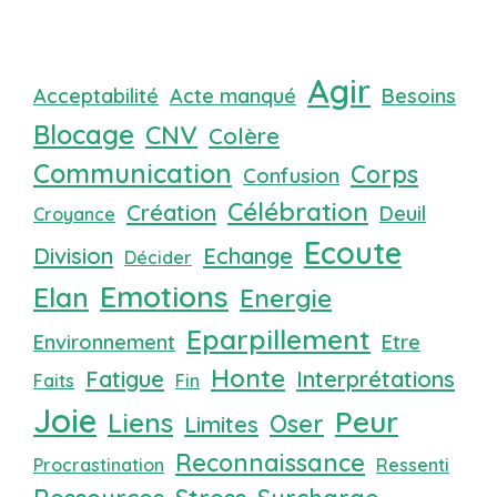
Agir
Acceptabilité
Acte manqué
Besoins
Blocage
CNV
Colère
Communication
Corps
Confusion
Célébration
Création
Deuil
Croyance
Ecoute
Division
Echange
Décider
Emotions
Elan
Energie
Eparpillement
Environnement
Etre
Honte
Fatigue
Interprétations
Faits
Fin
Joie
Peur
Liens
Oser
Limites
Reconnaissance
Procrastination
Ressenti