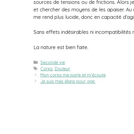
sources de tensions ou de frictions. Alors j
et chercher des moyens de les apaiser. Au
me rend plus lucide, donc en capacité d’agi
Sans effets indésirables ni incompatibilité
La nature est bien faite.
Catégories
Seconde vie
Étiquettes
Corps
,
Douleur
Mon corps me parle et m’écoute
Je suis mes élans pour agir.