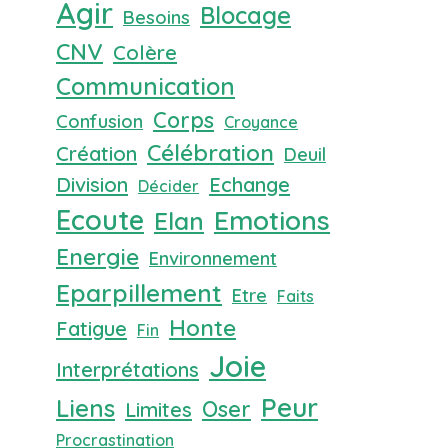
Agir
Blocage
Besoins
CNV
Colère
Communication
Corps
Confusion
Croyance
Célébration
Création
Deuil
Division
Echange
Décider
Ecoute
Emotions
Elan
Energie
Environnement
Eparpillement
Etre
Faits
Honte
Fatigue
Fin
Joie
Interprétations
Peur
Liens
Oser
Limites
Procrastination