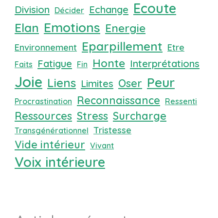
Ecoute
Division
Echange
Décider
Emotions
Elan
Energie
Eparpillement
Environnement
Etre
Honte
Fatigue
Interprétations
Faits
Fin
Joie
Peur
Liens
Oser
Limites
Reconnaissance
Procrastination
Ressenti
Ressources
Stress
Surcharge
Tristesse
Transgénérationnel
Vide intérieur
Vivant
Voix intérieure