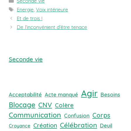
Seconde vie
Étiquettes
Energie
,
Voix intérieure
Et de trois !
De l’inconvénient d’être tenace
Seconde vie
Agir
Acceptabilité
Acte manqué
Besoins
Blocage
CNV
Colère
Communication
Corps
Confusion
Célébration
Création
Deuil
Croyance